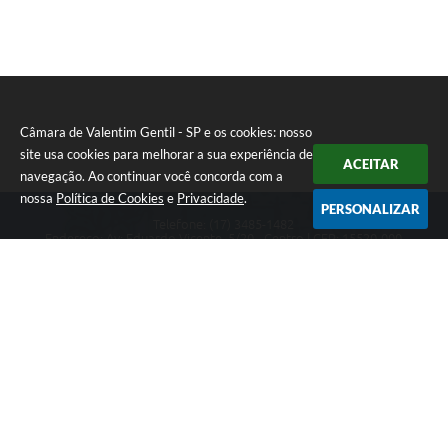
Câmara de Valentim Gentil - SP e os cookies: nosso
site usa cookies para melhorar a sua experiência de
ACEITAR
navegação. Ao continuar você concorda com a
nossa
Política de Cookies
e
Privacidade
.
PERSONALIZAR
Telefone: (17) 3485-1482
Endereço: Av: Eduardo Vicente, 5/20 - Centro | CEP: 15520-000
Atendimento de Segunda a Sexta das 8h às 11h30 e das 13h às 17h.
CNPJ: 49.677.941/0001-53
Câmara de Valentim Gentil - SP
Versão do Sistema:
3.5.3 - 19/06/2026
Portal atualizado em:
06/08/2026 16:08
Dados Abertos
Copyright Instar - 2006-2026. Todos os direitos reservados -
Instar Tecnologia