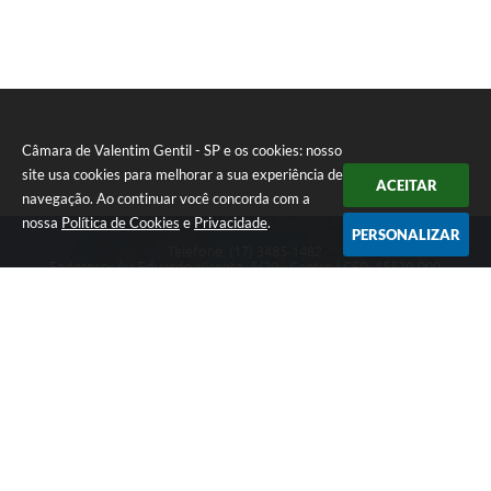
Câmara de Valentim Gentil - SP e os cookies: nosso
site usa cookies para melhorar a sua experiência de
ACEITAR
navegação. Ao continuar você concorda com a
nossa
Política de Cookies
e
Privacidade
.
PERSONALIZAR
Telefone: (17) 3485-1482
Endereço: Av: Eduardo Vicente, 5/20 - Centro | CEP: 15520-000
Atendimento de Segunda a Sexta das 8h às 11h30 e das 13h às 17h.
CNPJ: 49.677.941/0001-53
Câmara de Valentim Gentil - SP
Versão do Sistema:
3.5.3 - 19/06/2026
Portal atualizado em:
05/08/2026 11:11
Dados Abertos
Copyright Instar - 2006-2026. Todos os direitos reservados -