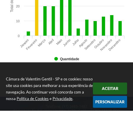
20
10
0
Março
Junho
Setembro
Dezembro
Janeiro
Abril
Julho
Outubro
Fevereiro
Maio
Agosto
Novembro
Quantidade
Câmara de Valentim Gentil - SP e os cookies: nosso
site usa cookies para melhorar a sua experiência de
ACEITAR
navegação. Ao continuar você concorda com a
nossa
Política de Cookies
e
Privacidade
.
PERSONALIZAR
Telefone: (17) 3485-1482
Endereço: Av: Eduardo Vicente, 5/20 - Centro | CEP: 15520-000
Atendimento de Segunda a Sexta das 8h às 11h30 e das 13h às 17h.
CNPJ: 49.677.941/0001-53
Câmara de Valentim Gentil - SP