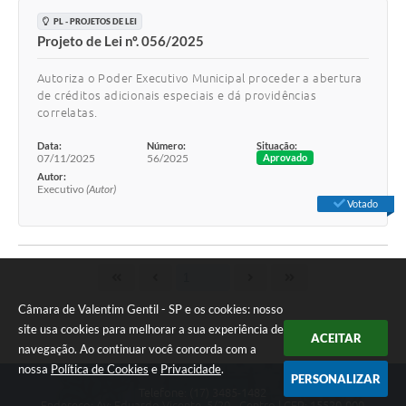
PL - PROJETOS DE LEI
Projeto de Lei nº. 056/2025
Autoriza o Poder Executivo Municipal proceder a abertura
de créditos adicionais especiais e dá providências
correlatas.
Data:
Número:
Situação:
07/11/2025
56/2025
Aprovado
Autor:
Executivo
(Autor)
Votado
Câmara de Valentim Gentil - SP e os cookies: nosso
site usa cookies para melhorar a sua experiência de
ACEITAR
navegação. Ao continuar você concorda com a
nossa
Política de Cookies
e
Privacidade
.
PERSONALIZAR
Telefone: (17) 3485-1482
Endereço: Av: Eduardo Vicente, 5/20 - Centro | CEP: 15520-000