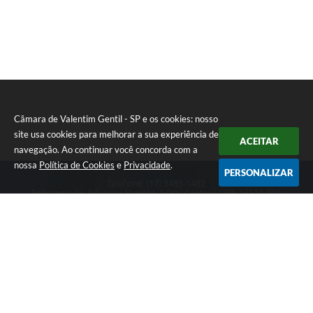
Câmara de Valentim Gentil - SP e os cookies: nosso
site usa cookies para melhorar a sua experiência de
ACEITAR
navegação. Ao continuar você concorda com a
nossa
Política de Cookies
e
Privacidade
.
PERSONALIZAR
Telefone: (17) 3485-1482
Endereço: Av: Eduardo Vicente, 5/20 - Centro | CEP: 15520-000
Atendimento de Segunda a Sexta das 8h às 11h30 e das 13h às 17h.
CNPJ: 49.677.941/0001-53
Câmara de Valentim Gentil - SP
Versão do Sistema:
3.5.3 - 19/06/2026
Portal atualizado em:
06/08/2026 16:08
Dados Abertos