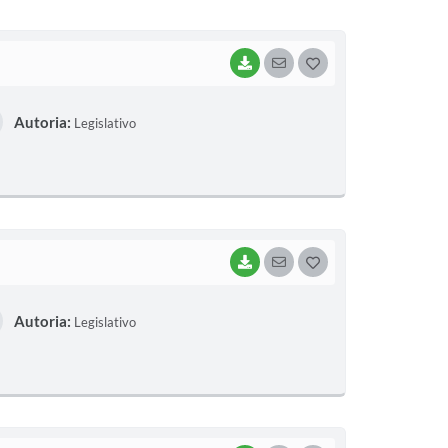
I
BAIXAR
SEGUIR
G
O
Autoria:
Legislativo
S
T
E
I
BAIXAR
SEGUIR
G
O
Autoria:
Legislativo
S
T
E
I