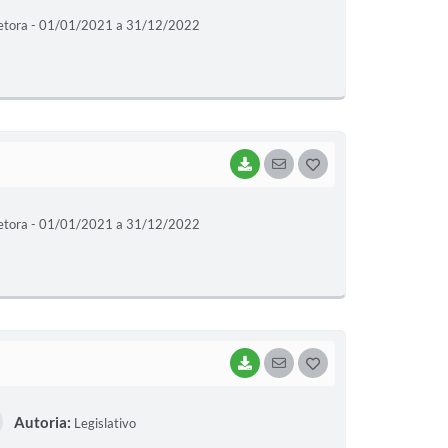
etora - 01/01/2021 a 31/12/2022
S
T
E
I
BAIXAR
SEGUIR
G
O
etora - 01/01/2021 a 31/12/2022
S
T
E
I
BAIXAR
SEGUIR
G
O
Autoria:
Legislativo
S