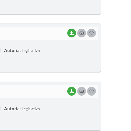
T
E
I
BAIXAR
SEGUIR
G
O
Autoria:
Legislativo
S
T
E
I
BAIXAR
SEGUIR
G
O
Autoria:
Legislativo
S
T
E