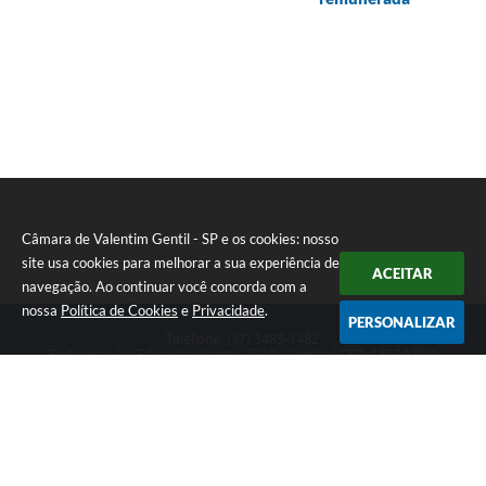
Câmara de Valentim Gentil - SP e os cookies: nosso
site usa cookies para melhorar a sua experiência de
ACEITAR
navegação. Ao continuar você concorda com a
nossa
Política de Cookies
e
Privacidade
.
PERSONALIZAR
Telefone: (17) 3485-1482
Endereço: Av: Eduardo Vicente, 5/20 - Centro | CEP: 15520-000
Atendimento de Segunda a Sexta das 8h às 11h30 e das 13h às 17h.
CNPJ: 49.677.941/0001-53
Câmara de Valentim Gentil - SP
Versão do Sistema:
3.5.3 - 19/06/2026