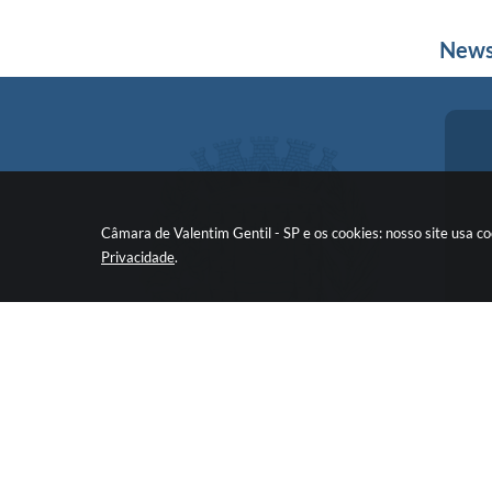
News
Câmara de Valentim Gentil - SP e os cookies: nosso site usa 
Privacidade
.
V