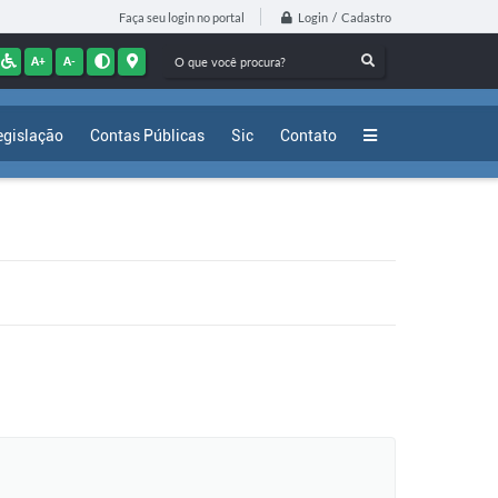
Login / Cadastro
Faça seu login no portal
A+
A-
egislação
Contas Públicas
Sic
Contato