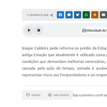
COMPARTILHAR
FACEBOOK
MESSENGER
TWITTER
WHATSAPP
OUTRAS
Velocidade de l
Izaque Caldeira pede reforma no prédio da Estaç
antiga Estação que atualmente é utilizado como p
condições que demandam melhorias necessárias, c
causada pela ação do tempo, somada à ausênci
representar riscos aos frequentadores e ao respon
Seja o primeiro a curtir es
GOSTEI
NÃO GOSTEI