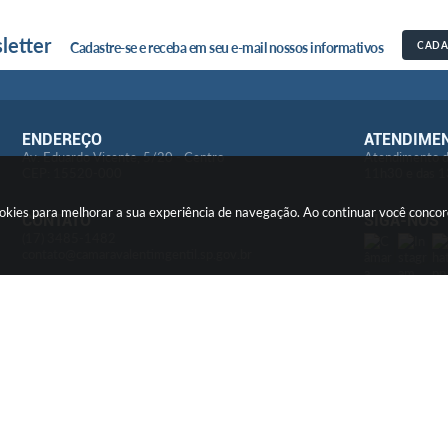
letter
Cadastre-se e receba em seu e-mail nossos informativos
CADA
ENDEREÇO
ATENDIME
Av: Eduardo Vicente, 5/20 - Centro
Atendimento d
CEP: 15520-000
11h30 e das 1
cookies para melhorar a sua experiência de navegação. Ao continuar você conc
CONTATO
SIGA-NOS
(17) 3485-1482
contato@camaravalentimgentil.sp.gov.br
LGPD
Encarregado - Tratamento de Dados
E-mail: ouvidoria@camaravalentimgentil.sp.gov.br
ersão do Sistema:
3.5.3 - 19/06/2026
Portal atualizado em:
06/08/2026