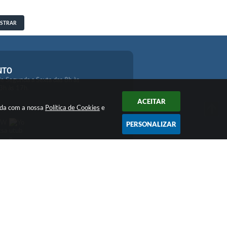
STRAR
NTO
e Segunda a Sexta das 8h às
3h às 17h.
ACEITAR
orda com a nossa
Política de Cookies
e
PERSONALIZAR
 16:08