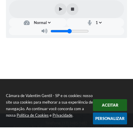
Câmara de Valentim Gentil - SP e os cookies: nosso
site usa cookies para melhorar a sua experiência de
ACEITAR
navegação. Ao continuar você concorda com a
nossa
Política de Cookies
e
Privacidade
.
PERSONALIZAR
Telefone: (17) 3485-1482
Endereço: Av: Eduardo Vicente, 5/20 - Centro | CEP: 15520-000
Atendimento de Segunda a Sexta das 8h às 11h30 e das 13h às 17h.