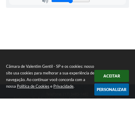
Câmara de Valentim Gentil - SP e os cookies: nosso
site usa cookies para melhorar a sua experiência de
ACEITAR
navegação. Ao continuar você concorda com a
nossa
Política de Cookies
e
Privacidade
.
PERSONALIZAR
Telefone: (17) 3485-1482
Endereço: Av: Eduardo Vicente, 5/20 - Centro | CEP: 15520-000
Atendimento de Segunda a Sexta das 8h às 11h30 e das 13h às 17h.
CNPJ: 49.677.941/0001-53
Câmara de Valentim Gentil - SP
Versão do Sistema:
3.5.3 - 19/06/2026