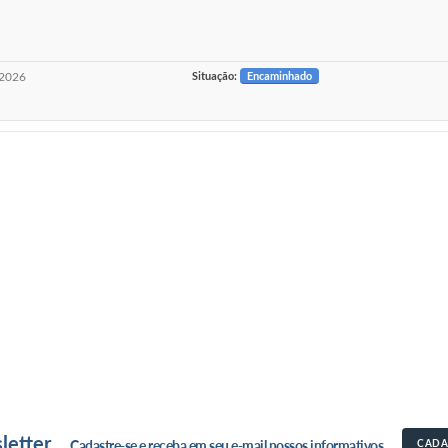
2026
Situação:
Encaminhado
letter
Cadastre-se e receba em seu e-mail nossos informativos
CADA