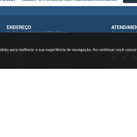
ENDEREÇO
ATENDIME
Av: Eduardo Vicente, 5/20 - Centro
Atendimento d
CEP: 15520-000
11h30 e das 1
cookies para melhorar a sua experiência de navegação. Ao continuar você conc
CONTATO
SIGA-NOS
(17) 3485-1482
contato@camaravalentimgentil.sp.gov.br
LGPD
Encarregado - Tratamento de Dados
E-mail: ouvidoria@camaravalentimgentil.sp.gov.br
ersão do Sistema:
3.5.3 - 19/06/2026
Portal atualizado em:
05/08/2026
© Copyright Instar - 2006-2026. Todos os direitos reservados -
Instar Tecnologia