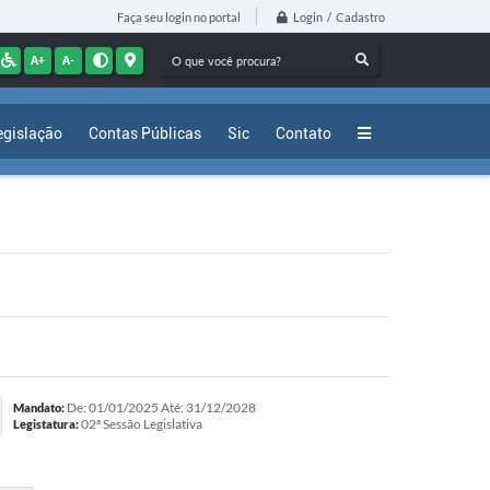
Login / Cadastro
Faça seu login no portal
A+
A-
egislação
Contas Públicas
Sic
Contato
De: 01/01/2025 Até: 31/12/2028
Mandato:
02ª Sessão Legislativa
Legistatura: