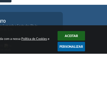
NTO
e Segunda a Sexta das 8h às
3h às 17h.
ACEITAR
orda com a nossa
Política de Cookies
e
PERSONALIZAR
 11:11