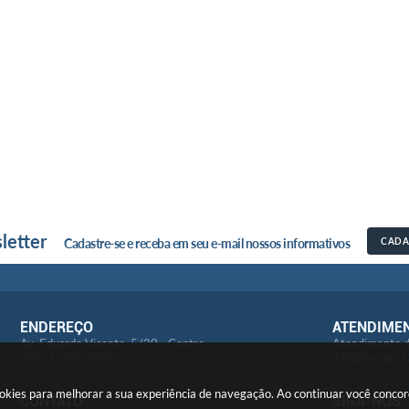
letter
Cadastre-se e receba em seu e-mail nossos informativos
CADA
ENDEREÇO
ATENDIME
Av: Eduardo Vicente, 5/20 - Centro
Atendimento d
CEP: 15520-000
11h30 e das 1
cookies para melhorar a sua experiência de navegação. Ao continuar você conc
CONTATO
SIGA-NOS