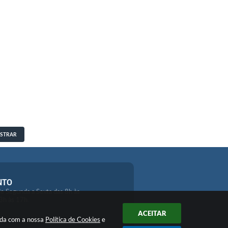
STRAR
NTO
e Segunda a Sexta das 8h às
3h às 17h.
ACEITAR
orda com a nossa
Política de Cookies
e