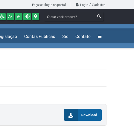
Login / Cadastro
Faça seu login no portal
A+
A-
egislação
Contas Públicas
Sic
Contato
Download