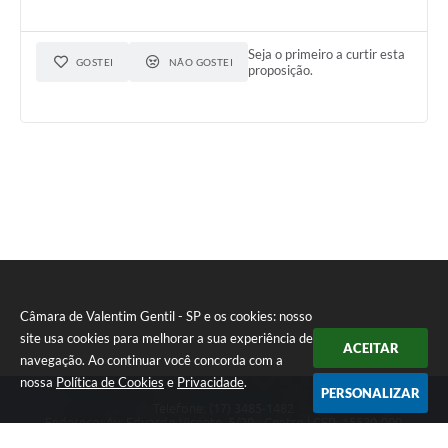
quanto a reapresentação do projeto de lei que institui o
transporte cidadão na cidade de Valentim Gentil com as
modificações apresentadas pelos nobres Edis.
Seja o primeiro a curtir esta
GOSTEI
NÃO GOSTEI
proposição.
Câmara de Valentim Gentil - SP e os cookies: nosso
site usa cookies para melhorar a sua experiência de
ACEITAR
navegação. Ao continuar você concorda com a
nossa
Política de Cookies
e
Privacidade
.
PERSONALIZAR
Telefone: (17) 3485-1482
Endereço: Av: Eduardo Vicente, 5/20 - Centro | CEP: 15520-000
Atendimento de Segunda a Sexta das 8h às 11h30 e das 13h às 17h.