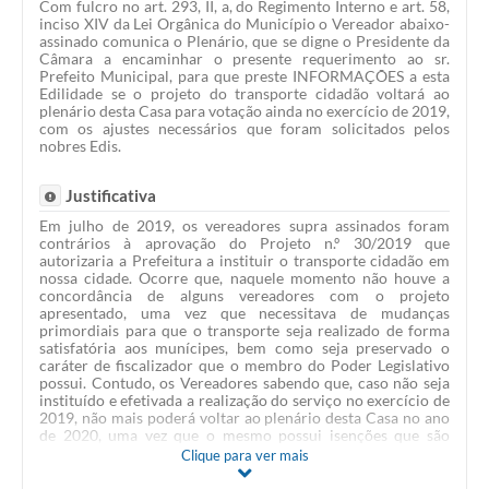
Com fulcro no art. 293, II, a, do Regimento Interno e art. 58,
inciso XIV da Lei Orgânica do Município o Vereador abaixo-
assinado comunica o Plenário, que se digne o Presidente da
Câmara a encaminhar o presente requerimento ao sr.
Prefeito Municipal, para que preste INFORMAÇÕES a esta
Edilidade se o projeto do transporte cidadão voltará ao
plenário desta Casa para votação ainda no exercício de 2019,
com os ajustes necessários que foram solicitados pelos
nobres Edis.
Justificativa
Em julho de 2019, os vereadores supra assinados foram
contrários à aprovação do Projeto n.º 30/2019 que
autorizaria a Prefeitura a instituir o transporte cidadão em
nossa cidade. Ocorre que, naquele momento não houve a
concordância de alguns vereadores com o projeto
apresentado, uma vez que necessitava de mudanças
primordiais para que o transporte seja realizado de forma
satisfatória aos munícipes, bem como seja preservado o
caráter de fiscalizador que o membro do Poder Legislativo
possui. Contudo, os Vereadores sabendo que, caso não seja
instituído e efetivada a realização do serviço no exercício de
2019, não mais poderá voltar ao plenário desta Casa no ano
de 2020, uma vez que o mesmo possui isenções que são
proibidas de serem instituídas em ano eleitoral. Diante do
Clique para ver mais
permissivo legal e na condição de Vereadores, requerem que
se digne o Executivo Municipal a prestar esclarecimentos