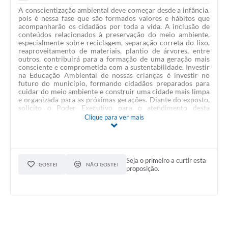
A conscientização ambiental deve começar desde a infância,
pois é nessa fase que são formados valores e hábitos que
acompanharão os cidadãos por toda a vida. A inclusão de
conteúdos relacionados à preservação do meio ambiente,
especialmente sobre reciclagem, separação correta do lixo,
reaproveitamento de materiais, plantio de árvores, entre
outros, contribuirá para a formação de uma geração mais
consciente e comprometida com a sustentabilidade. Investir
na Educação Ambiental de nossas crianças é investir no
futuro do município, formando cidadãos preparados para
cuidar do meio ambiente e construir uma cidade mais limpa
e organizada para as próximas gerações. Diante do exposto,
solicito o Poder Executivo para o atendimento desta
importante indicação sobre a implantação nas escolas da
Clique para ver mais
rede municipal de ensino conteúdos voltados à Educação
Ambiental.
Seja o primeiro a curtir esta
GOSTEI
NÃO GOSTEI
proposição.