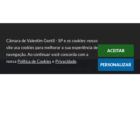
Câmara de Valentim Gentil - SP e os cookies: nosso
site usa cookies para melhorar a sua experiência de
ACEITAR
navegação. Ao continuar você concorda com a
nossa
Política de Cookies
e
Privacidade
.
PERSONALIZAR
Telefone: (17) 3485-1482
Endereço: Av: Eduardo Vicente, 5/20 - Centro | CEP: 15520-000
Atendimento de Segunda a Sexta das 8h às 11h30 e das 13h às 17h.
CNPJ: 49.677.941/0001-53
Câmara de Valentim Gentil - SP
Versão do Sistema:
3.5.3 - 19/06/2026
Portal atualizado em:
06/08/2026 16:08
Dados Abertos
Copyright Instar - 2006-2026. Todos os direitos reservados -
Instar Tecnologia