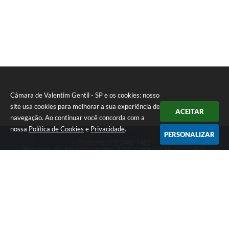
Câmara de Valentim Gentil - SP e os cookies: nosso
site usa cookies para melhorar a sua experiência de
ACEITAR
navegação. Ao continuar você concorda com a
nossa
Política de Cookies
e
Privacidade
.
PERSONALIZAR
Telefone: (17) 3485-1482
Endereço: Av: Eduardo Vicente, 5/20 - Centro | CEP: 15520-000
Atendimento de Segunda a Sexta das 8h às 11h30 e das 13h às 17h.
CNPJ: 49.677.941/0001-53
Câmara de Valentim Gentil - SP
Versão do Sistema:
3.5.3 - 19/06/2026
Portal atualizado em:
06/08/2026 16:08
Dados Abertos