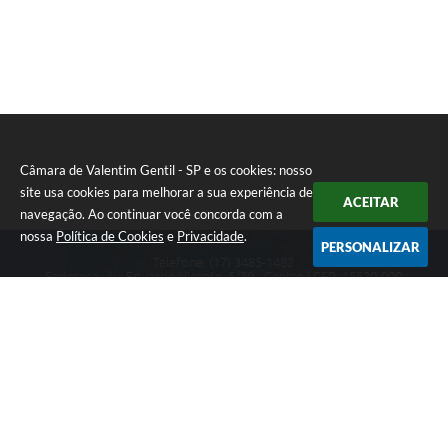
Câmara de Valentim Gentil - SP e os cookies: nosso
site usa cookies para melhorar a sua experiência de
ACEITAR
navegação. Ao continuar você concorda com a
nossa
Política de Cookies
e
Privacidade
.
PERSONALIZAR
Telefone: (17) 3485-1482
Endereço: Av: Eduardo Vicente, 5/20 - Centro | CEP: 15520-000
Atendimento de Segunda a Sexta das 8h às 11h30 e das 13h às 17h.
CNPJ: 49.677.941/0001-53
Câmara de Valentim Gentil - SP
Versão do Sistema:
3.5.3 - 19/06/2026
Portal atualizado em:
06/08/2026 16:08
Dados Abertos