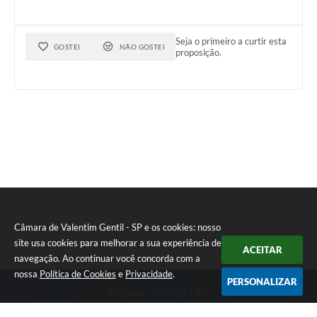
Seja o primeiro a curtir esta
GOSTEI
NÃO GOSTEI
proposição.
Câmara de Valentim Gentil - SP e os cookies: nosso
site usa cookies para melhorar a sua experiência de
ACEITAR
navegação. Ao continuar você concorda com a
nossa
Política de Cookies
e
Privacidade
.
PERSONALIZAR
Telefone: (17) 3485-1482
Endereço: Av: Eduardo Vicente, 5/20 - Centro | CEP: 15520-000
Atendimento de Segunda a Sexta das 8h às 11h30 e das 13h às 17h.