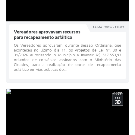
14 MAI 2026 - 11h07
Vereadores aprovavam recursos
para recapeamento asfáltico
Os Vereadores aprovaram, durante Sessão Ordinária, que
aconteceu no último dia 11, os Projetos de Lei nº. 30 e
31/2026 autorizando o Município a investir R$ 517.553,93
oriundos de convênios assinados com o Ministério das
Cidades, para a realização de obras de recapeamento
asfáltico em vias públicas do...
ABR
30