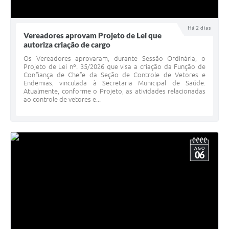
Há 2 dias
Vereadores aprovam Projeto de Lei que
autoriza criação de cargo
Os Vereadores aprovaram, durante Sessão Ordinária, o
Projeto de Lei nº. 35/2026 que visa a criação da Função de
Confiança de Chefe da Seção de Controle de Vetores e
Endemias, vinculada à Secretaria Municipal de Saúde.
Atualmente, conforme o Projeto, as atividades relacionadas
ao controle de vetores e...
AGO
06