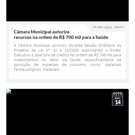
29 MAI 2026 - 09h07
Câmara Municipal autoriza
recursos na ordem de R$ 700 mil para a Saúde
A Câmara Municipal aprovou durante Sessão Ordinária os
Projetos de Lei nº. 32 e 33/2026, autorizando o Poder
Executivo à abertura de crédito na ordem de R$ 700 mil para
investimentos no Setor da Saúde, especificamente na
aquisição de materiais de consumo, como, materiais
farmacológicos, materiais...
MAI
14