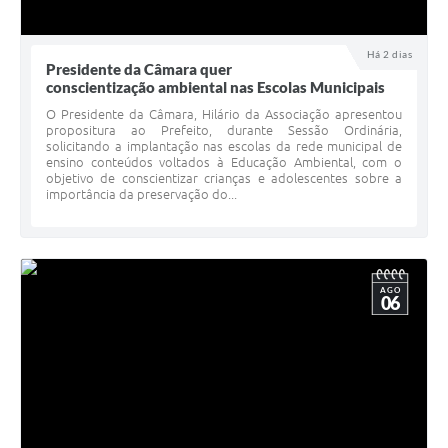
Há 2 dias
Presidente da Câmara quer
conscientização ambiental nas Escolas Municipais
O Presidente da Câmara, Hilário da Associação apresentou
propositura ao Prefeito, durante Sessão Ordinária,
solicitando a implantação nas escolas da rede municipal de
ensino conteúdos voltados à Educação Ambiental, com o
objetivo de conscientizar crianças e adolescentes sobre a
importância da preservação do...
AGO
06