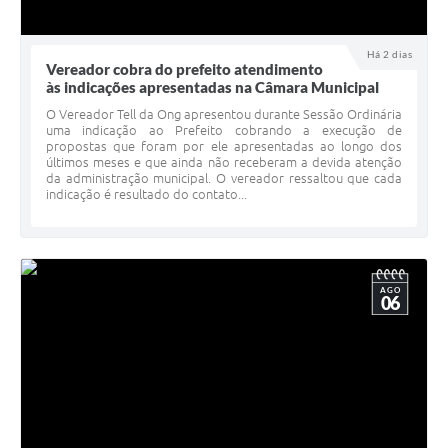
Há 2 dias
Vereador cobra do prefeito atendimento
às indicações apresentadas na Câmara Municipal
O Vereador Tell da Ong apresentou durante Sessão Ordinária
uma indicação ao Prefeito cobrando a execução de
propostas que foram por ele apresentadas ao longo dos
últimos meses e que ainda não receberam a devida atenção
da administração municipal. O vereador ressaltou que cada
indicação é resultado do contato...
AGO
06