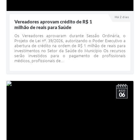
Há 2 dias
Vereadores aprovam crédito de R$ 1
milhão de reais para Saúde
Os Vereadores aprovaram durante Sessão Ordinária, o
Projeto de Lei nº. 39/2026, autorizando o Poder Executivo a
abertura de crédito na ordem de R$ 1 milhão de reais para
investimentos no Setor da Saúde do Município Os recursos
serão investidos para o pagamento de profissionais
médicos, profissionais de...
AGO
06