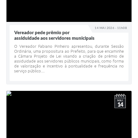
14 MAI 2026 - 11h08
Vereador pede prêmio por
assiduidade aos servidores municipais
O Vereador Fabiano Pinheiro apresentou, durante Sessão
Ordinária, uma propositura ao Prefeito, para que encaminhe
a Câmara Projeto de Lei visando a criação de prêmio de
assiduidade aos servidores públicos municipais, como forma
de valorização e incentivo à pontualidade e frequência no
serviço público....
MAI
14