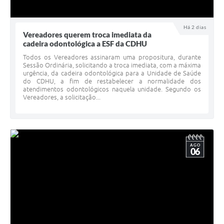
Há 2 dias
Vereadores querem troca imediata da
cadeira odontológica a ESF da CDHU
Todos os Vereadores assinaram uma propositura, durante
Sessão Ordinária, solicitando a troca imediata, com a máxima
urgência, da cadeira odontológica para a Unidade de Saúde
do CDHU, a fim de restabelecer a normalidade dos
atendimentos odontológicos naquela unidade. Segundo os
Vereadores, a solicitação...
AGO
06