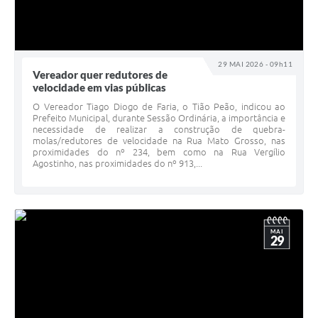
29 MAI 2026 - 09h11
Vereador quer redutores de
velocidade em vias públicas
O Vereador Tiago Diogo de Faria, o Tião Peão, indicou ao
Prefeito Municipal, durante Sessão Ordinária, a importância e
necessidade de realizar a construção de quebra-
molas/redutores de velocidade na Rua Mato Grosso, nas
proximidades do nº 234, bem como na Rua Vergílio
Agostinho, nas proximidades do nº 913,...
MAI
29