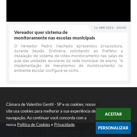
16 ABR 2026 - 14h30
Vereador quer sistema de
monitoramente nas escolas municipais
O Vereador Pedro Machado apresentou propositura,
durante Sessão Ordinária, solicitando ao Prefeito a
instalação de sistema de vídeo-monitoramento nas salas de
aula das unidades escolares da rede municipal de ensino. “A
implementação de mecanismos de monitoramento no
ambiente escolar configura-se como...
Câmara de Valentim Gentil - SP e os cookies: nosso
site usa cookies para melhorar a sua experiência de
ACEITAR
navegação. Ao continuar você concorda com a
nossa
Política de Cookies
e
Privacidade
.
PERSONALIZAR
Telefone: (17) 3485-1482
Endereço: Av: Eduardo Vicente, 5/20 - Centro | CEP: 15520-000