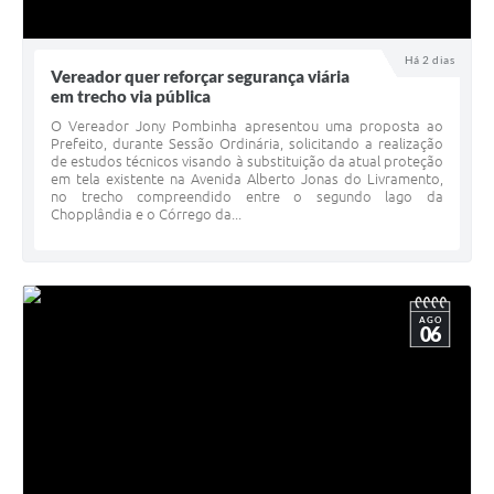
Há 2 dias
Vereador quer reforçar segurança viária
em trecho via pública
O Vereador Jony Pombinha apresentou uma proposta ao
Prefeito, durante Sessão Ordinária, solicitando a realização
de estudos técnicos visando à substituição da atual proteção
em tela existente na Avenida Alberto Jonas do Livramento,
no trecho compreendido entre o segundo lago da
Chopplândia e o Córrego da...
AGO
06