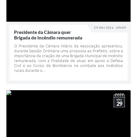
29 MAI 2026 - 09h09
Presidente da Câmara quer
Brigada de Incêndio remunerada
O Presidente da Câmara Hilário da Associação apresentou,
durante Sessão Ordinária uma proposta ao Prefeito, sobre a
importância da criação de uma Brigada Municipal de Incêndio
remunerada, com a finalidade de atuar em apoio à Defesa
Civil e ao Corpo de Bombeiros no combate aos incêndios
rurais durante o...
MAI
29