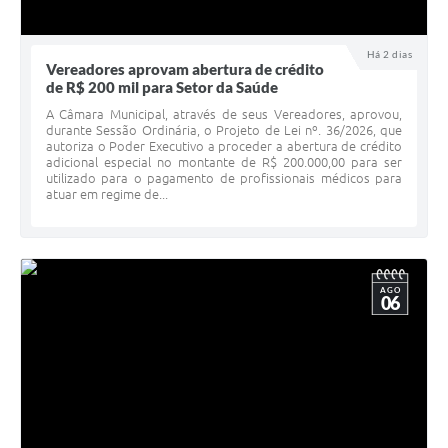
Há 2 dias
Vereadores aprovam abertura de crédito
de R$ 200 mil para Setor da Saúde
A Câmara Municipal, através de seus Vereadores, aprovou,
durante Sessão Ordinária, o Projeto de Lei nº. 36/2026, que
autoriza o Poder Executivo a proceder a abertura de crédito
adicional especial no montante de R$ 200.000,00 para ser
utilizado para o pagamento de profissionais médicos para
atuar em regime de...
AGO
06