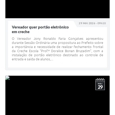
29 MAI 2026 - 09h10
Vereador quer portão eletrônico
em creche
O Vereador Jony Ronaldo Faria Gonçalves apresentou
durante Sessão Ordinária uma propositura ao Prefeito sobre
a importância e necessidade de realizar fechamento frontal
da Creche Escola “Prof.ª Doralice Bonan Bruzadim”, com a
instalação de portão eletrônico destinado ao controle de
entrada e saída de alunos,...
MAI
29