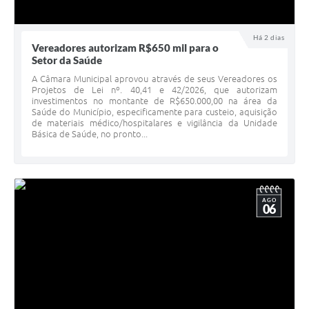
Há 2 dias
Vereadores autorizam R$650 mil para o
Setor da Saúde
A Câmara Municipal aprovou através de seus Vereadores os
Projetos de Lei nº. 40,41 e 42/2026, que autorizam
investimentos no montante de R$650.000,00 na área da
Saúde do Município, especificamente para custeio, aquisição
de materiais médico/hospitalares e vigilância da Unidade
Básica de Saúde, no pronto...
AGO
06