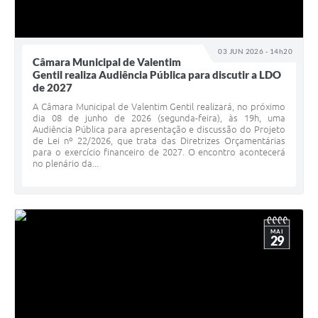
03 JUN 2026 - 14h20
Câmara Municipal de Valentim
Gentil realiza Audiência Pública para discutir a LDO
de 2027
A Câmara Municipal de Valentim Gentil realizará, no próximo
dia 08 de junho de 2026 (segunda-feira), às 19h, uma
Audiência Pública para apresentação e discussão do Projeto
de Lei nº 22/2026, que trata das Diretrizes Orçamentárias
para o exercício financeiro de 2027. O encontro acontecerá
no plenário da...
MAI
29