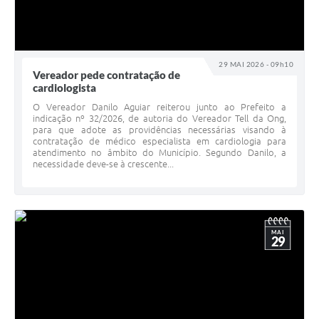
29 MAI 2026 - 09h10
Vereador pede contratação de
cardiologista
O Vereador Danilo Aguiar reiterou junto ao Prefeito a
indicação nº 32/2026, de autoria do Vereador Tell da Ong,
para que adote as providências necessárias visando à
contratação de médico especialista em cardiologia para
atendimento no âmbito do Município. Segundo Danilo, a
necessidade deve-se à crescente...
MAI
29