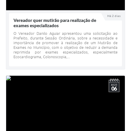
Há 2 dias
Vereador quer mutirão para realização de
exames especializados
O Vereador Danilo Aguiar apresentou uma solicitação ao
Prefeito, durante Sessão Ordinária, sobre a necessidade e
importância de promover à realização de um Mutirão de
Exames no Município, com o objetivo de reduzir a demanda
reprimida por exames especializados, especialmente
Ecocardiograma, Colonoscopia,...
AGO
06