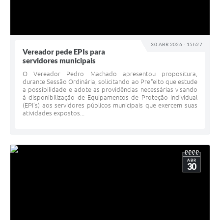
30 ABR 2026 - 15h27
Vereador pede EPIs para
servidores municipais
O Vereador Pedro Machado apresentou propositura,
durante Sessão Ordinária, solicitando ao Prefeito que estude
a possibilidade e adote as providências necessárias visando
à disponibilização de Equipamentos de Proteção Individual
(EPI’s) aos servidores públicos municipais que exercem suas
atividades expostos...
ABR
30