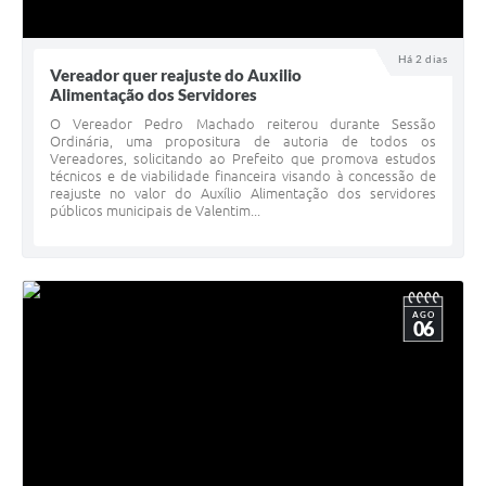
Há 2 dias
Vereador quer reajuste do Auxilio
Alimentação dos Servidores
O Vereador Pedro Machado reiterou durante Sessão
Ordinária, uma propositura de autoria de todos os
Vereadores, solicitando ao Prefeito que promova estudos
técnicos e de viabilidade financeira visando à concessão de
reajuste no valor do Auxílio Alimentação dos servidores
públicos municipais de Valentim...
AGO
06