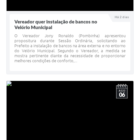
Há 2 dias
Vereador quer instalação de bancos no
Velório Municipal
O Vereador Jony Ronaldo (Pombinha) apresentou
propositura durante Sessão Ordinária, solicitando ao
Prefeito a instalação de bancos na área externa e no entorno
do Velório Municipal. Segundo o Vereador, a medida se
mostra pertinente diante da necessidade de proporcionar
melhores condições de conforto,...
AGO
06