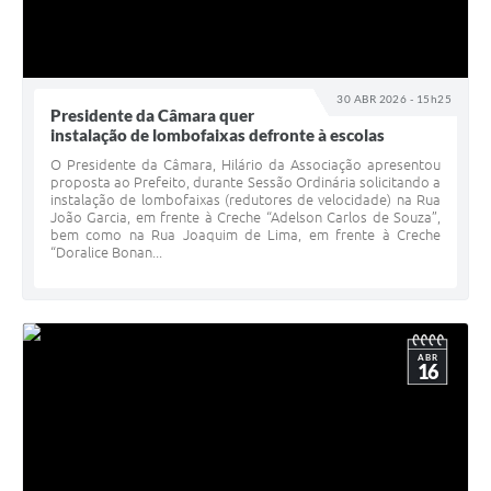
30 ABR 2026 - 15h25
Presidente da Câmara quer
instalação de lombofaixas defronte à escolas
O Presidente da Câmara, Hilário da Associação apresentou
proposta ao Prefeito, durante Sessão Ordinária solicitando a
instalação de lombofaixas (redutores de velocidade) na Rua
João Garcia, em frente à Creche “Adelson Carlos de Souza”,
bem como na Rua Joaquim de Lima, em frente à Creche
“Doralice Bonan...
ABR
16