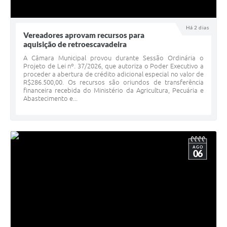
Há 2 dias
Vereadores aprovam recursos para
aquisição de retroescavadeira
A Câmara Municipal provou durante Sessão Ordinária o
Projeto de Lei nº. 37/2026, que autoriza o Poder Executivo a
proceder a abertura de crédito adicional especial no valor de
R$286.500,00. Os recursos são oriundos de transferência
financeira recebida do Ministério da Agricultura, Pecuária e
Abastecimento e...
AGO
06