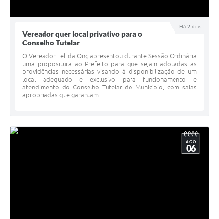
Há 2 dias
Vereador quer local privativo para o
Conselho Tutelar
O Vereador Tell da Ong apresentou durante Sessão Ordinária
uma propositura ao Prefeito para que sejam adotadas as
providências necessárias visando à disponibilização de um
local adequado e exclusivo para funcionamento e
atendimento do Conselho Tutelar do Município, com salas
apropriadas que garantam...
AGO
06