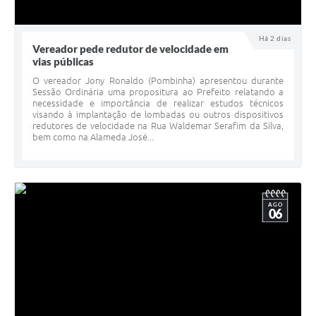
Há 2 dias
Vereador pede redutor de velocidade em
vias públicas
O vereador Jony Ronaldo (Pombinha) apresentou durante
Sessão Ordinária uma propositura ao Prefeito relatando a
necessidade e importância de realizar estudos técnicos
visando à implantação de lombadas ou outros dispositivos
redutores de velocidade na Rua Waldemar Serafim da Silva,
bem como na Alameda José...
AGO
06