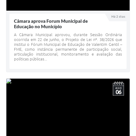
Há 2 dias
Câmara aprova Forum Municipal de
Educação no Município
A Câmara Municipal aprovou, durante Sessão Ordinária
ocorrida em 22 de junho, o Projeto de Lei nº. 38/2026 que
institui o Fórum Municipal de Educação de Valentim Gentil –
FME, como instância permanente de participação social,
articulação institucional, monitoramento e avaliação das
políticas públicas...
AGO
06