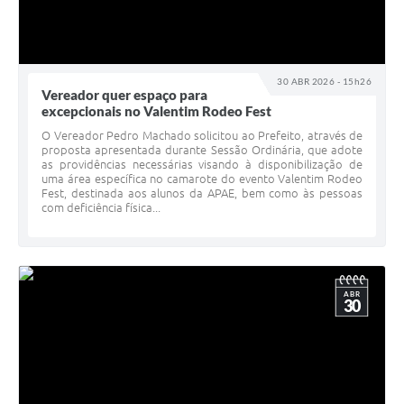
30 ABR 2026 - 15h26
Vereador quer espaço para
excepcionais no Valentim Rodeo Fest
O Vereador Pedro Machado solicitou ao Prefeito, através de
proposta apresentada durante Sessão Ordinária, que adote
as providências necessárias visando à disponibilização de
uma área específica no camarote do evento Valentim Rodeo
Fest, destinada aos alunos da APAE, bem como às pessoas
com deficiência física...
ABR
30