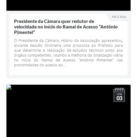
Há 2 dias
Presidente da Câmara quer redutor de
velocidade no início do Ramal de Acesso “Antônio
Pimentel”
O Presidente da Câmara, Hilário da Associação apresentou,
durante Sessão Ordinária uma proposta ao Prefeito para
que determine a realização de estudos técnicos junto aos
órgãos competentes, visando à melhoria da sinalização viária
no início do Ramal de Acesso “Antônio Pimentel” nas
proximidades do acesso ao...
JUN
03