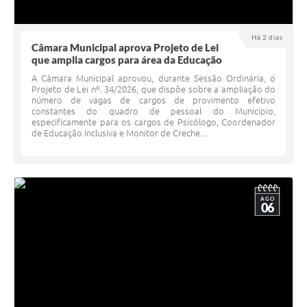
Há 2 dias
Câmara Municipal aprova Projeto de Lei
que amplia cargos para área da Educação
A Câmara Municipal aprovou, durante Sessão Ordinária, o
Projeto de Lei nº. 34/2026, que dispõe sobre a ampliação do
número de vagas de cargos de provimento efetivo
constantes do quadro de pessoal do Município,
especificamente para os cargos de Psicólogo, Coordenador
de Educação Inclusiva e Monitor de Creche....
AGO
06