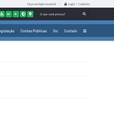
Login / Cadastro
Faça seu login no portal
A+
A-
egislação
Contas Públicas
Sic
Contato