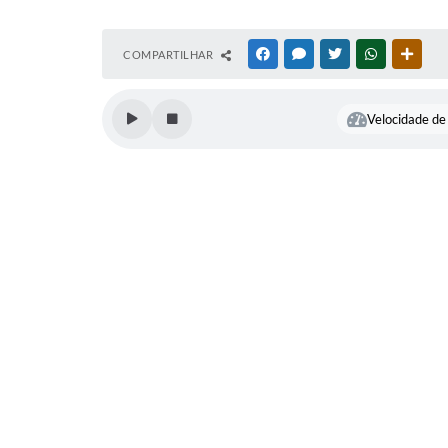
COMPARTILHAR
FACEBOOK
MESSENGER
TWITTER
WHATSAPP
OUTR
Velocidade de 