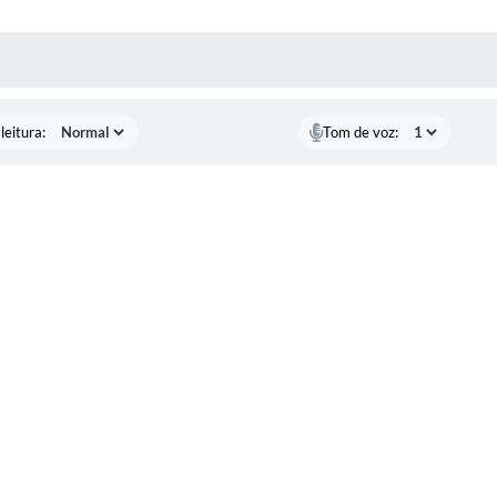
AS MÍDIAS
leitura:
Tom de voz: