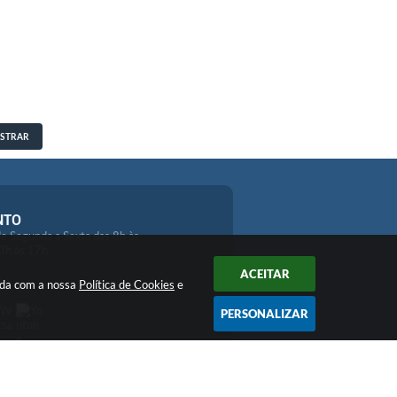
STRAR
NTO
e Segunda a Sexta das 8h às
3h às 17h.
ACEITAR
orda com a nossa
Política de Cookies
e
PERSONALIZAR