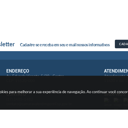
letter
Cadastre-se e receba em seu e-mail nossos informativos
CADA
ENDEREÇO
ATENDIME
Av: Eduardo Vicente, 5/20 - Centro
Atendimento d
CEP: 15520-000
11h30 e das 1
cookies para melhorar a sua experiência de navegação. Ao continuar você conc
CONTATO
SIGA-NOS
(17) 3485-1482
contato@camaravalentimgentil.sp.gov.br
LGPD
Encarregado - Tratamento de Dados
E-mail: ouvidoria@camaravalentimgentil.sp.gov.br