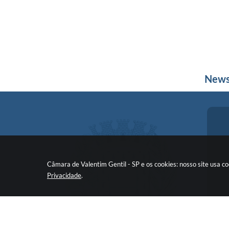
News
Câmara de Valentim Gentil - SP e os cookies: nosso site usa 
Privacidade
.