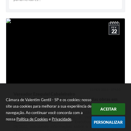
FEV
22
22 FEV 2022 - 07h50
Vereador Ezequiel Cabeleireiro
pede que Executivo apresente balanço das obras em
Câmara de Valentim Gentil - SP e os cookies: nosso
andamento
site usa cookies para melhorar a sua experiência de
ACEITAR
navegação. Ao continuar você concorda com a
Com o objetivo de contribuir com uma gestão transparente e
fiscalizar as ações do Executivo, o Vereador Ezequiel
nossa
Política de Cookies
e
Privacidade
.
Cabeleireiro encaminhou ao Poder Executivo a indicação Nº.
PERSONALIZAR
08/2022, solicitando informações sobre o andamento das