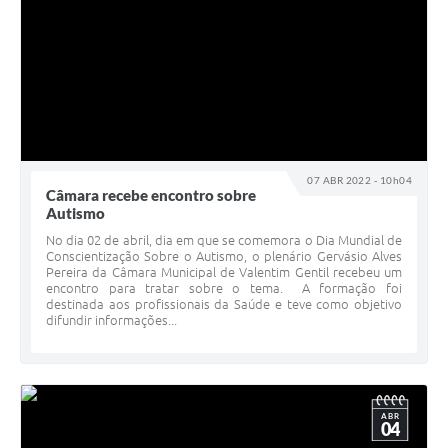
07 ABR 2022 - 10h04
Câmara recebe encontro sobre
Autismo
No dia 02 de abril, dia em que se comemora o Dia Mundial de
Conscientização Sobre o Autismo, o plenário Gervásio Alves
Pereira da Câmara Municipal de Valentim Gentil recebeu um
encontro para tratar sobre o tema. A formação foi
destinada aos profissionais da Saúde e teve como objetivo
difundir informações...
ABR
04