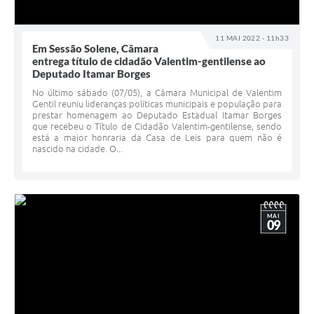
11 MAI 2022 - 11h33
Em Sessão Solene, Câmara
entrega título de cidadão Valentim-gentilense ao
Deputado Itamar Borges
No último sábado (07/05), a Câmara Municipal de Valentim
Gentil reuniu lideranças políticas municipais e população para
prestar homenagem ao Deputado Estadual Itamar Borges
que recebeu o Título de Cidadão Valentim-gentilense, sendo
está a maior honraria da Casa de Leis para quem não é
nascido na cidade. O...
MAI
09