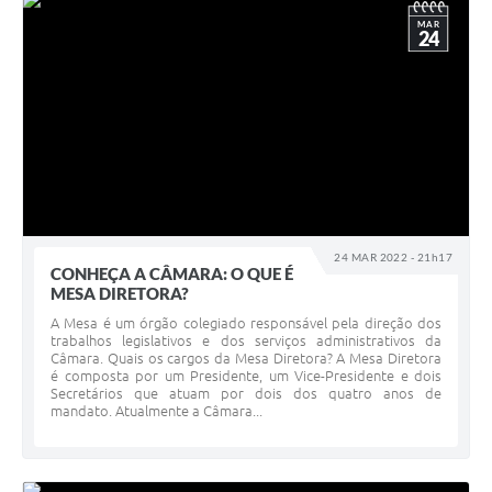
MAR
24
24 MAR 2022 - 21h17
CONHEÇA A CÂMARA: O QUE É
MESA DIRETORA?
A Mesa é um órgão colegiado responsável pela direção dos
trabalhos legislativos e dos serviços administrativos da
Câmara. Quais os cargos da Mesa Diretora? A Mesa Diretora
é composta por um Presidente, um Vice-Presidente e dois
Secretários que atuam por dois dos quatro anos de
mandato. Atualmente a Câmara...