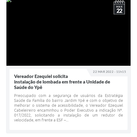
MAR
22
22 MAR 2022 - 11h15
Vereador Ezequiel solicita
instalação de lombada em frente a Unidade de
Saúde do Ypê
Preocupado com a segurança de usuários da Estratégia
Saúde da Família do bairro Jardim Ypê e com o objetivo de
melhorar o sistema de acessibilidade, o Vereador Ezequiel
Cabeleireiro encaminhou o Poder Executivo a indicação Nº.
017/2022, solicitando a instalação de um redutor de
velocidade, em frente a ESF –...