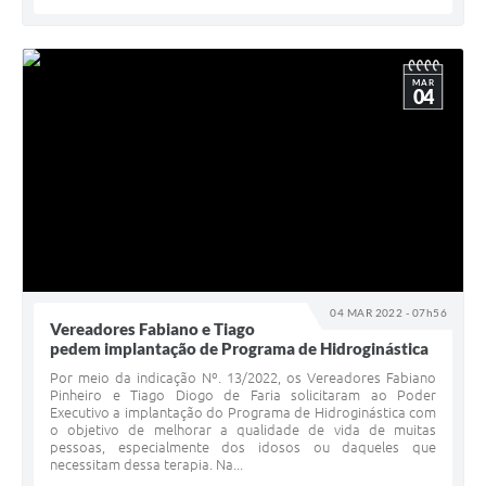
MAR
04
04 MAR 2022 - 07h56
Vereadores Fabiano e Tiago
pedem implantação de Programa de Hidroginástica
Por meio da indicação Nº. 13/2022, os Vereadores Fabiano
Pinheiro e Tiago Diogo de Faria solicitaram ao Poder
Executivo a implantação do Programa de Hidroginástica com
o objetivo de melhorar a qualidade de vida de muitas
pessoas, especialmente dos idosos ou daqueles que
necessitam dessa terapia. Na...