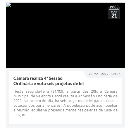
MAR
21
21 MAR 2022 - 10h04
Câmara realiza 4ª Sessão
Ordinária e vota seis projetos de lei
Nesta segunda-feira (21/03), a partir das 20h, a Câmara
Municipal de Valentim Gentil realiza a 4ª Sessão Ordinária de
2022. Na ordem do dia, há seis projetos de lei para análise e
votação dos parlamentares. A população pode acompanhar
a reunião legislativa presencialmente nas galerias da Casa de
Leis, ou...