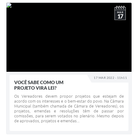
MAR
17
17 MAR 2022 - 11h11
VOCÊ SABE COMO UM
PROJETO VIRA LEI?
Os Vereadores devem propor projetos que estejam de
acordo com os interesses e o bem-estar do povo. Na Câmara
Municipal (também chamada de Câmara de Vereadores), os
projetos, emendas e resoluções têm de passar por
comissões, para serem votados no plenário. Mesmo depois
de aprovados, projetos e emendas...