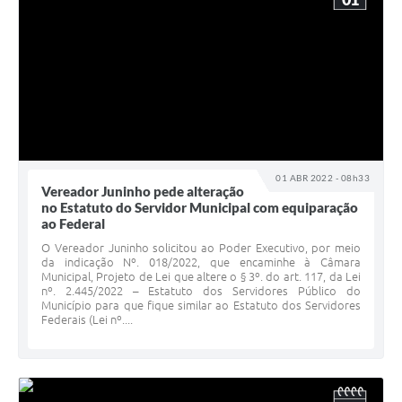
01 ABR 2022 - 08h33
Vereador Juninho pede alteração
no Estatuto do Servidor Municipal com equiparação
ao Federal
O Vereador Juninho solicitou ao Poder Executivo, por meio
da indicação Nº. 018/2022, que encaminhe à Câmara
Municipal, Projeto de Lei que altere o § 3º. do art. 117, da Lei
nº. 2.445/2022 – Estatuto dos Servidores Público do
Município para que fique similar ao Estatuto dos Servidores
Federais (Lei nº....