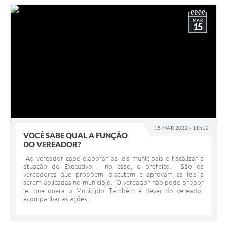
MAR
15
15 MAR 2022 - 11h12
VOCÊ SABE QUAL A FUNÇÃO
DO VEREADOR?
️Ao vereador cabe elaborar as leis municipais e fiscalizar a
atuação do Executivo – no caso, o prefeito. São os
vereadores que propõem, discutem e aprovam as leis a
serem aplicadas no município. O vereador não pode propor
lei que onera o Município. Também é dever do vereador
acompanhar as ações...