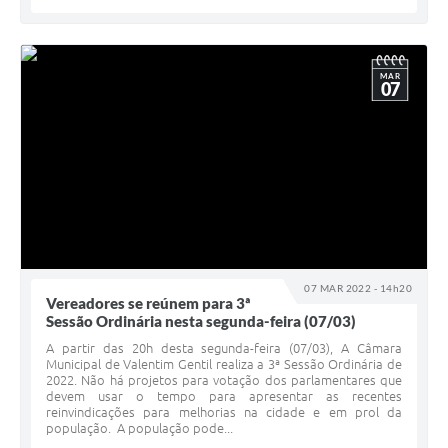
MAR
07
07 MAR 2022 - 14h20
Vereadores se reúnem para 3ª
Sessão Ordinária nesta segunda-feira (07/03)
A partir das 20h desta segunda-feira (07/03), A Câmara
Municipal de Valentim Gentil realiza a 3ª Sessão Ordinária de
2022. Não há projetos para votação dos parlamentares que
devem usar o tempo para apresentar as recentes
reinvindicações para melhorias na cidade e em prol da
população. A população pode...