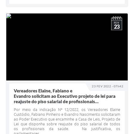
FEV
23
23 FEV 2022 - 07h42
Vereadores Elaine, Fabiano e
Evandro solicitam ao Executivo projeto de lei para
reajuste do piso salarial de profissionais...
Por meio da indicação Nº 12/2022, os Vereadores Elaine
Custódio, Fabiano Pinheiro e Evandro Nascimento solicitaram
ao Poder Executivo que encaminhe a Casa de Leis, Projeto de
Lei que disponha sobre reajuste do piso salarial de todos
os profissionais da saúde. Na justificativa, os
parlamentares...