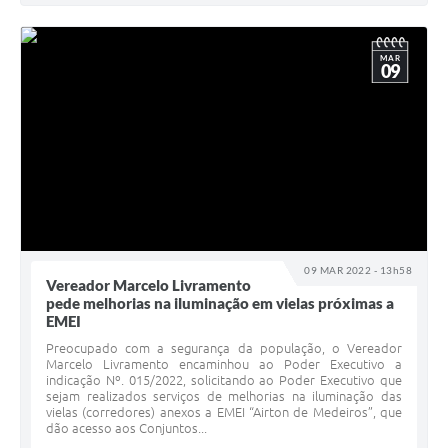
MAR
09
09 MAR 2022 - 13h58
Vereador Marcelo Livramento
pede melhorias na iluminação em vielas próximas a
EMEI
Preocupado com a segurança da população, o Vereador
Marcelo Livramento encaminhou ao Poder Executivo a
indicação Nº. 015/2022, solicitando ao Poder Executivo que
sejam realizados serviços de melhorias na iluminação das
vielas (corredores) anexos a EMEI “Airton de Medeiros”, que
dão acesso aos Conjuntos...