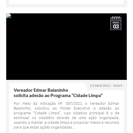
MAR
03
03 MAR 2022 - 10h09
Vereador Edmar Baianinho
solicita adesão ao Programa “Cidade Limpa”
Por meio da indicação Nº. 007/2022, o Vereador Edmar
Baianinho, solicitou ao Poder Executivo a adesão ao
programa “Cidade Limpa”, cujo objetivo principal é o de
estimular os cidadãos através de uma ação organizada,
visando a manter a cidade limpa e propiciar meios e recursos
para que estas ações organizadas...