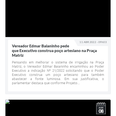
11 ABR 2022 - 09h03
Vereador Edmar Baianinho pede
que Executivo construa poço artesiano na Praça
Matriz
Pensando em melhorar o sistema de irrigação na Praça
Matriz, o Vereador Edmar Baianinho encaminhou ao Poder
Executivo a indicação Nº 21/2022 solicitando que o Poder
Executivo construa um poço artesiano para também
abastecer a fonte luminosa. Em sua justificativa, o
parlamentar destaca que conforme Projeto...
ABR
08