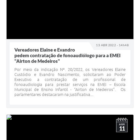
13 ABR 2022 - 14h48
Vereadores Elaine e Evandro
pedem contratação de fonoaudiólogo para a EMEI
"Airton de Medeiros"
Por meio da indicação Nº. 20/2022, os Vereadores Elaine
Custódio e Evandro Nascimento, solicitaram ao Poder
Executivo a contratação de um profissional de
fonoaudiologia para prestar serviços na EMEI – Escola
Municipal de Ensino Infantil - “Airton de Medeiros”. Os
parlamentares destacaram na justificativa...
ABR
11