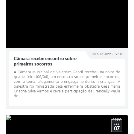
08 ABR 2022 - 09h10
Câmara recebe encontro sobre
primeiros socorros
A Câmara Municipal de Valentim Gentil recebeu na noite de
quarta-feira (06/04), um encontro sobre primeiros socorros,
com o tema: afogamento e engasgamento com crianças. A
palestra foi ministrada pela enfermeira obstetra Gessimaria
Cristina Silva Ramos e teve a participação da Francielly Paula
de...
ABR
07