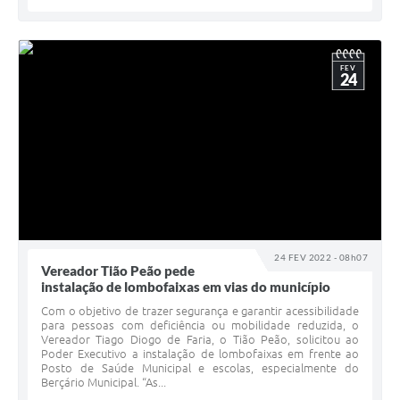
FEV
24
24 FEV 2022 - 08h07
Vereador Tião Peão pede
instalação de lombofaixas em vias do município
Com o objetivo de trazer segurança e garantir acessibilidade
para pessoas com deficiência ou mobilidade reduzida, o
Vereador Tiago Diogo de Faria, o Tião Peão, solicitou ao
Poder Executivo a instalação de lombofaixas em frente ao
Posto de Saúde Municipal e escolas, especialmente do
Berçário Municipal. “As...