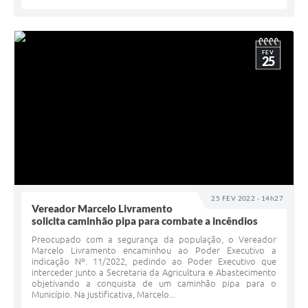
FEV
25
25 FEV 2022 - 14h27
Vereador Marcelo Livramento
solicita caminhão pipa para combate a incêndios
Preocupado com a segurança da população, o Vereador
Marcelo Livramento encaminhou ao Poder Executivo a
indicação Nº. 11/2022, pedindo ao Poder Executivo que
interceder junto a Secretaria da Agricultura e Abastecimento
objetivando a conquista de um caminhão pipa para o
Município. Na justificativa, Marcelo...