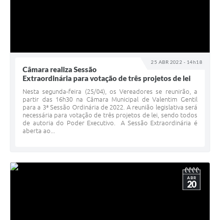
25 ABR 2022 - 14h18
Câmara realiza Sessão
Extraordinária para votação de três projetos de lei
Nesta segunda-feira (25/04), os Vereadores se reunirão, a
partir das 16h30 na Câmara Municipal de Valentim Gentil
para a 3ª Sessão Ordinária de 2022. A reunião legislativa será
necessária para votação de três projetos de lei, sendo todos
de autoria do Poder Executivo. A Sessão Extraordinária é
aberta ao...
ABR
20