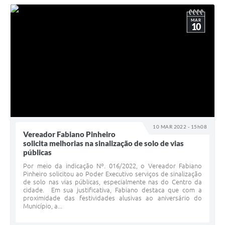
MAR
10
10 MAR 2022 - 15h08
Vereador Fabiano Pinheiro
solicita melhorias na sinalização de solo de vias
públicas
Por meio da indicação Nº. 016/2022, o Vereador Fabiano
Pinheiro solicitou ao Poder Executivo serviços de sinalização
de solo nas vias públicas, especialmente nas do Centro da
cidade. Em sua justificativa, Fabiano destaca que com a
proximidade das festividades alusivas ao aniversário do
Município, a...