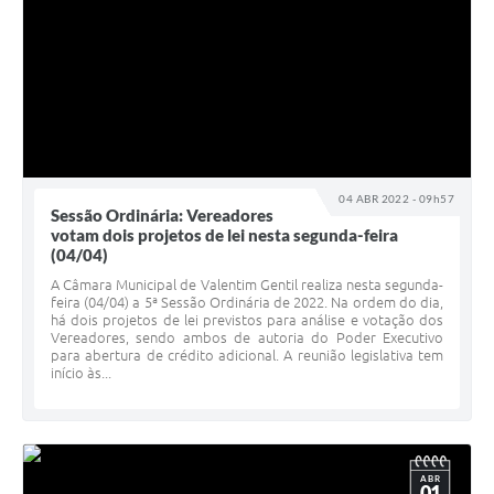
04 ABR 2022 - 09h57
Sessão Ordinária: Vereadores
votam dois projetos de lei nesta segunda-feira
(04/04)
A Câmara Municipal de Valentim Gentil realiza nesta segunda-
feira (04/04) a 5ª Sessão Ordinária de 2022. Na ordem do dia,
há dois projetos de lei previstos para análise e votação dos
Vereadores, sendo ambos de autoria do Poder Executivo
para abertura de crédito adicional. A reunião legislativa tem
início às...
ABR
01