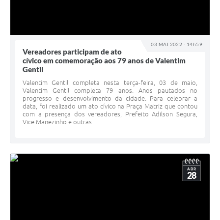
03 MAI 2022 - 14h59
Vereadores participam de ato
cívico em comemoração aos 79 anos de Valentim
Gentil
Valentim Gentil completa nesta terça-feira, 03 de maio,
Valentim Gentil completa 79 anos. Anos pautados no
progresso e desenvolvimento da cidade. Para celebrar a
data, foi realizado um ato cívico na Praça Matriz que contou
com a presença dos vereadores, Prefeito Adilson Segura,
Vice Manezinho e outras...
ABR
28