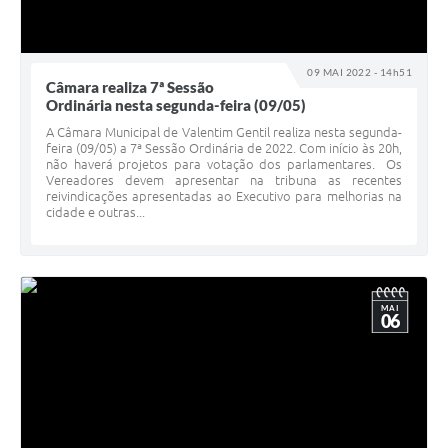
09 MAI 2022 - 14h51
Câmara realiza 7ª Sessão
Ordinária nesta segunda-feira (09/05)
A Câmara Municipal de Valentim Gentil realiza nesta segunda-
feira (09/05) a 7ª Sessão Ordinária de 2022. Com início às 20h,
não haverá projetos para votação dos parlamentares. Os
Vereadores devem apresentar na tribuna as recentes
reivindicações apresentadas ao Executivo para melhorias na
cidade e outras...
MAI
06