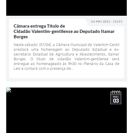
06 MAI 2022 - 11h35
Câmara entrega Título de
Cidadão Valentim-gentilense ao Deputado Itamar
Borges
Neste sábado (07/04), a Câmara Municipal de Valentim Gentil
prestará uma homenagem ao Deputado Estadual e ex-
secretário Estadual de Agricultura e Abastecimento, Itamar
Borges. O título de cidadão Valentim-gentilense será
entregue ao homenageado às 9h30 no Plenário da Casa de
Leis e contará com a presença de...
MAI
03