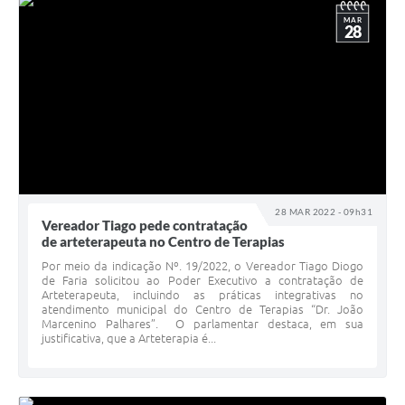
MAR
28
28 MAR 2022 - 09h31
Vereador Tiago pede contratação
de arteterapeuta no Centro de Terapias
Por meio da indicação Nº. 19/2022, o Vereador Tiago Diogo
de Faria solicitou ao Poder Executivo a contratação de
Arteterapeuta, incluindo as práticas integrativas no
atendimento municipal do Centro de Terapias “Dr. João
Marcenino Palhares”. O parlamentar destaca, em sua
justificativa, que a Arteterapia é...