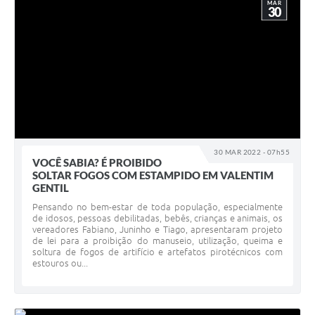
MAR
30
30 MAR 2022 - 07h55
VOCÊ SABIA? É PROIBIDO
SOLTAR FOGOS COM ESTAMPIDO EM VALENTIM
GENTIL
Pensando no bem-estar de toda população, especialmente
de idosos, pessoas debilitadas, bebês, crianças e animais, os
vereadores Fabiano, Juninho e Tiago, apresentaram projeto
de lei para a proibição do manuseio, utilização, queima e
soltura de fogos de artifício e artefatos pirotécnicos com
estouros ou...