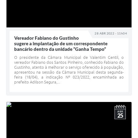
28 ABR 2022 - 11h04
Vereador Fabiano do Gustinho
sugere a implantação de um correspondente
bancário dentro da unidade “Ganha Tempo”
O presidente da Câmara Municipal de Valentim Gentil, o
vereador Fabiano dos Santos Pinheiro, conhecido Fabiano do
Gustinho, atento à melhorar o serviço oferecido à população,
apresentou na sessão da Câmara Municipal desta segunda-
feira (18/04), a indicação Nº 023/2022, encaminhada ao
prefeito Adilson Segura,...
ABR
25