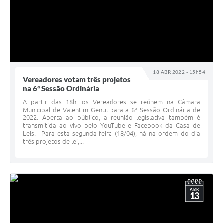
18 ABR 2022 - 15h54
Vereadores votam três projetos
na 6ª Sessão Ordinária
A partir das 18h, os Vereadores se reúnem na Câmara
Municipal de Valentim Gentil para a 6ª Sessão Ordinária de
2022. Aberta ao público, a reunião legislativa também é
transmitida ao vivo pelo YouTube e Facebook da Casa de
Leis. Para esta segunda-feira (18/04), há na ordem do dia
três projetos de lei,...
ABR
13