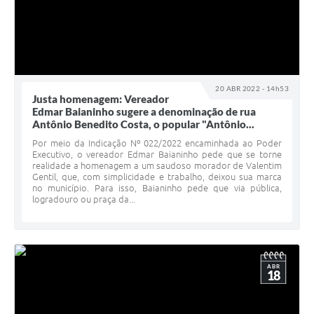
20 ABR 2022 - 14h53
Justa homenagem: Vereador
Edmar Baianinho sugere a denominação de rua
Antônio Benedito Costa, o popular "Antônio...
Por meio da Indicação Nº 022/2022 encaminhada ao Poder
Executivo, o vereador Edmar Baianinho pede que se torne
realidade a homenagem a um saudoso morador de Valentim
Gentil, que, com simplicidade e trabalho, deixou sua marca
no município. Para isso, Baianinho pede que via pública,
logradouro ou praça da...
ABR
18