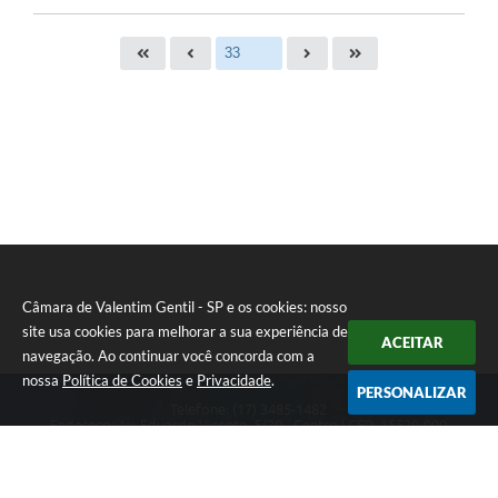
S
T
E
I
Câmara de Valentim Gentil - SP e os cookies: nosso
site usa cookies para melhorar a sua experiência de
ACEITAR
navegação. Ao continuar você concorda com a
nossa
Política de Cookies
e
Privacidade
.
PERSONALIZAR
Telefone: (17) 3485-1482
Endereço: Av: Eduardo Vicente, 5/20 - Centro | CEP: 15520-000
Atendimento de Segunda a Sexta das 8h às 11h30 e das 13h às 17h.
CNPJ: 49.677.941/0001-53
Câmara de Valentim Gentil - SP