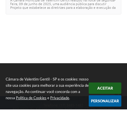
A Câmara Municipal de Valentim Gentil realizou na noite de segunda-
feira, 09 de junho de 2025, uma audiência pública para discutir
Projeto que estabelece as diretrizes para a elaboração e execução da
Lei Orçamentária de …
Câmara de Valentim Gentil - SP e os cookies: nosso
site usa cookies para melhorar a sua experiência de
ACEITAR
navegação. Ao continuar você concorda com a
nossa
Política de Cookies
e
Privacidade
.
PERSONALIZAR
Telefone: (17) 3485-1482
Endereço: Av: Eduardo Vicente, 5/20 - Centro | CEP: 15520-000
Atendimento de Segunda a Sexta das 8h às 11h30 e das 13h às 17h.
CNPJ: 49.677.941/0001-53
Câmara de Valentim Gentil - SP